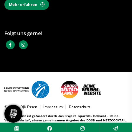
Mehr erfahren
Folgt uns gerne!
© 2026 - DJK Essen |
Impressum
|
Datenschutz
Diese Website ist gefördert durch das Projekt
„Sportdeutschland – Deine
Vereinswebsite”
, einem gemeinsamen Angebot des DOSB und NETZCOCKTAIL.