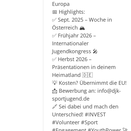
Europa
📅 Highlights:
✅ Sept. 2025 – Woche in
Österreich 🏔️
✅ Frühjahr 2026 –
Internationaler
Jugendkongress 🎤
✅ Herbst 2026 –
Präsentationen in deinem
Heimatland 🇩🇪
💡 Kosten? Übernimmt die EU!
📩 Bewerbung an: info
@djk
-
sportjugend.de
🔗 Sei dabei und mach den
Unterschied!
#INVEST
#Volunteer
#Sport
#Engagement
#YouthPower
🚀