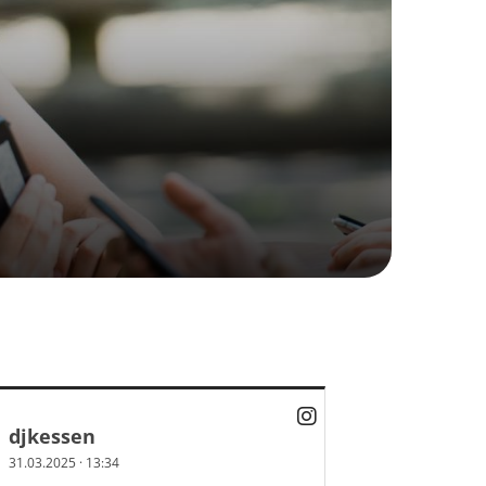
djkessen
undessportfest 2026
31.03.2025
·
13:34