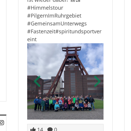
#Himmelstour
#PilgernImRuhrgebiet
#GemeinsamUnterwegs
#Fastenzeit
#spiritundsportver
eint
14
0