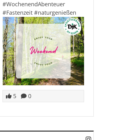
#WochenendAbenteuer
#Fastenzeit
#naturgenie
ßen
5
0