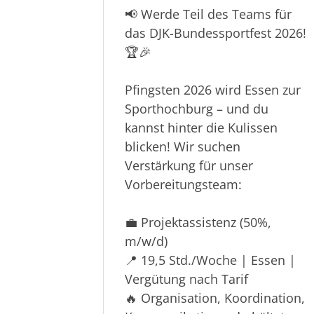
DJK Sportverband
📢 Werde Teil des Teams für
Diözesanverband Essen e.V.
das DJK-Bundessportfest 2026!
Planckstr. 42
🏆🎉
45147 Essen
Pfingsten 2026 wird Essen zur
0201 23 59 60
Sporthochburg – und du
info@djkessen.de
kannst hinter die Kulissen
blicken! Wir suchen
Verstärkung für unser
Vorbereitungsteam:
💼 Projektassistenz (50%,
m/w/d)
📍 19,5 Std./Woche | Essen |
Vergütung nach Tarif
🔥 Organisation, Koordination,