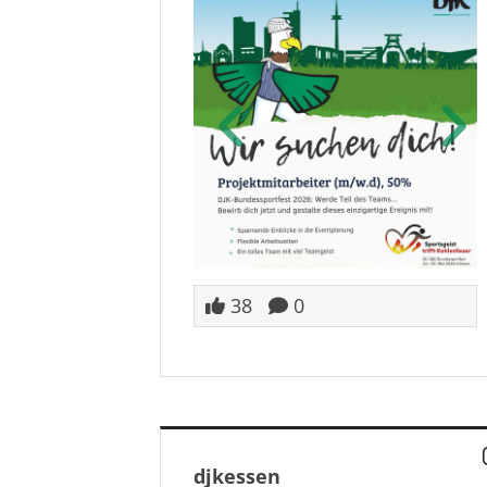
38
0
djkessen