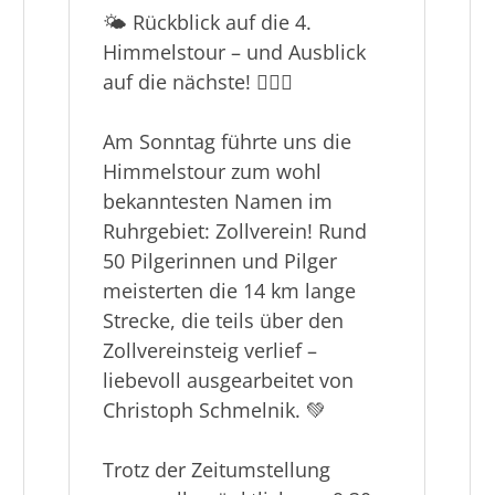
Über uns
🌤 Rückblick auf die 4.
DJK
Himmelstour – und Ausblick
News
auf die nächste! 🚶‍♂️✨
BGM/BGF
Service
Am Sonntag führte uns die
Veranstaltungen
Himmelstour zum wohl
bekanntesten Namen im
Ruhrgebiet: Zollverein! Rund
50 Pilgerinnen und Pilger
meisterten die 14 km lange
Strecke, die teils über den
Zollvereinsteig verlief –
liebevoll ausgearbeitet von
Christoph Schmelnik. 💚
Trotz der Zeitumstellung