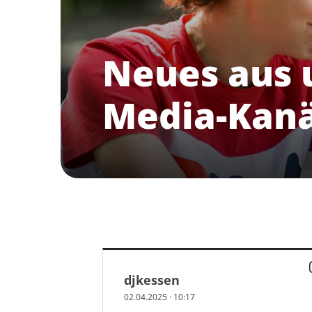
Neues aus 
Media-Kan
djkessen
Geschäftsstelle
02.04.2025
·
10:17