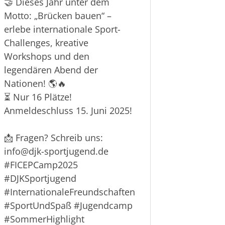
🤝 Dieses Jahr unter dem
Motto: „Brücken bauen“ –
erlebe internationale Sport-
Challenges, kreative
Workshops und den
legendären Abend der
Nationen! 🌎🔥
⏳ Nur 16 Plätze!
Anmeldeschluss 15. Juni 2025!
📩 Fragen? Schreib uns:
info
@djk
-sportjugend.de
#FICEPCamp2025
#DJKSportjugend
#InternationaleFreundschaften
#SportUndSpa
ß
#Jugendcamp
#SommerHighlight